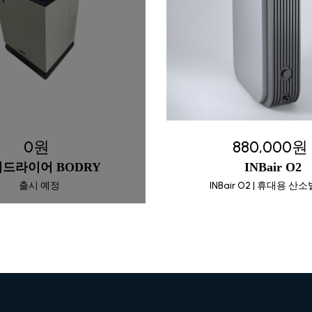
0원
880,000원
드라이어 BODRY
INBair O2
출시 예정
INBair O2 | 휴대용 