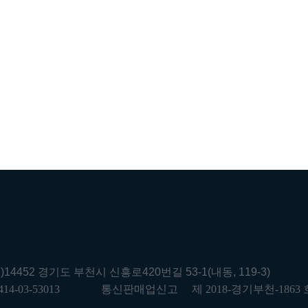
우)14452 경기도 부천시 신흥로420번길 53-1(내동, 119-3)
414-03-53013
통신판매업신고
제 2018-경기부천-1863 