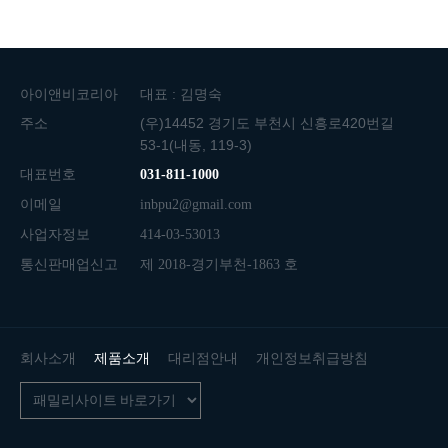
아이앤비코리아
대표 : 김명숙
주소
(우)14452 경기도 부천시 신흥로420번길
53-1(내동, 119-3)
대표번호
031-811-1000
이메일
inbpu2@gmail.com
사업자정보
414-03-53013
통신판매업신고
제 2018-경기부천-1863 호
회사소개
제품소개
대리점안내
개인정보취급방침