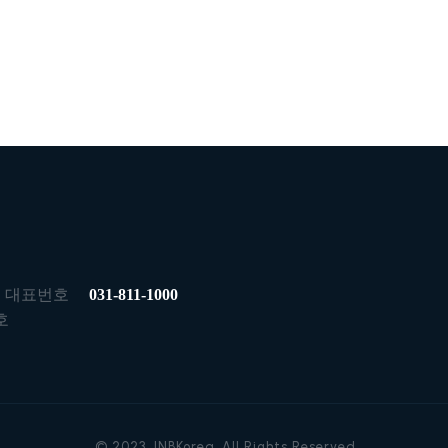
대표번호
031-811-1000
호
© 2023. INBKorea. All Rights Reserved